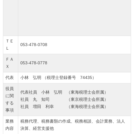
ＴＥ
053-478-0708
Ｌ
ＦＡ
053-478-0778
Ｘ
代表
小林 弘明 （税理士登録番号 74435）
役員
代表社員 小林 弘明 （東海税理士会所属）
に関
社員 丸 知司 （東京税理士会所属）
する
社員 増田 利幸 （東海税理士会所属）
事項
業務
税務代理、税務書類の作成、税務相談、会計業務、法人
内容
決算、経営支援他