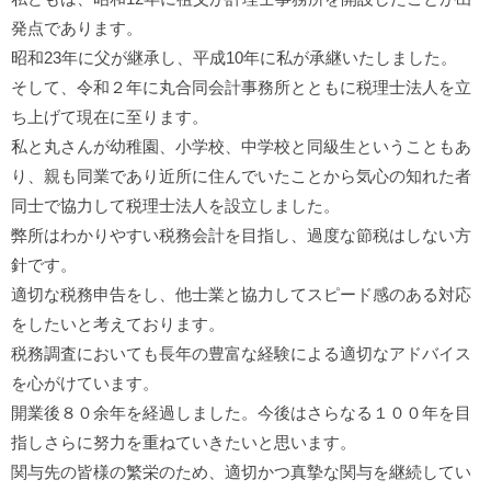
発点であります。
昭和23年に父が継承し、平成10年に私が承継いたしました。
そして、令和２年に丸合同会計事務所とともに税理士法人を立
ち上げて現在に至ります。
私と丸さんが幼稚園、小学校、中学校と同級生ということもあ
り、親も同業であり近所に住んでいたことから気心の知れた者
同士で協力して税理士法人を設立しました。
弊所はわかりやすい税務会計を目指し、過度な節税はしない方
針です。
適切な税務申告をし、他士業と協力してスピード感のある対応
をしたいと考えております。
税務調査においても長年の豊富な経験による適切なアドバイス
を心がけています。
開業後８０余年を経過しました。今後はさらなる１００年を目
指しさらに努力を重ねていきたいと思います。
関与先の皆様の繁栄のため、適切かつ真摯な関与を継続してい