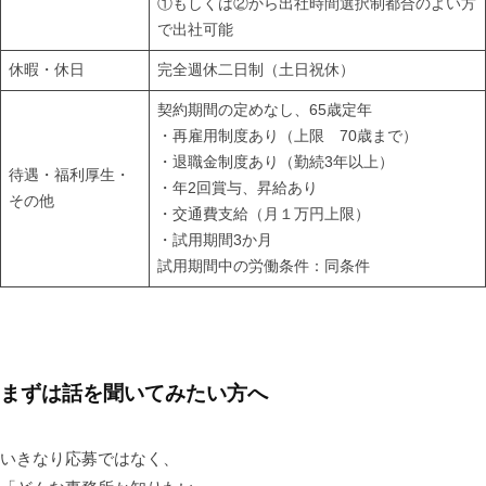
①もしくは②から出社時間選択制都合のよい方
で出社可能
休暇・休日
完全週休二日制（土日祝休）
契約期間の定めなし、65歳定年
・再雇用制度あり（上限 70歳まで）
・退職金制度あり（勤続3年以上）
待遇・福利厚生・
・年2回賞与、昇給あり
その他
・交通費支給（月１万円上限）
・試用期間3か月
試用期間中の労働条件：同条件
まずは話を聞いてみたい方へ
いきなり応募ではなく、